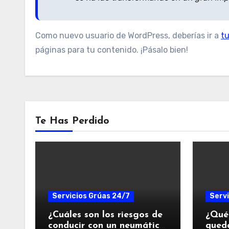
Como nuevo usuario de WordPress, deberías ir a
tu
páginas para tu contenido. ¡Pásalo bien!
Te Has Perdido
Servicios Grúas 24/7
Servi
¿Cuáles son los riesgos de
¿Qué 
conducir con un neumático
qued